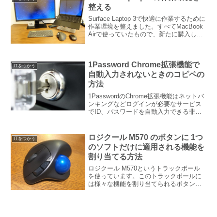
整える
Surface Laptop 3で快適に作業するために
作業環境を整えました。すべてMacBook
Airで使っていたもので、新たに購入した
ものはありません。すんなりとつながっ
てくれるかどうか。つながってくれるは
ずですが。 BenQ モニター...
1Password Chrome拡張機能で
ITをつかう
自動入力されないときのコピペの
方法
1PasswordのChrome拡張機能はネットバ
ンキングなどログインが必要なサービス
でID、パスワードを自動入力できる非常
に便利な機能です。しかし、サービスに
よって自動入力がうまく働かないときが
あります。1PasswordのChrome拡...
ロジクール M570 のボタンに 1つ
ITをつかう
のソフトだけに適用される機能を
割り当てる方法
ロジクール M570というトラックボール
を使っています。このトラックボールに
は様々な機能を割り当てられるボタンが
付いていています。このボタンにはショ
ートカットキーを割り当てることもでき
るのです。エクセルでタスク管理をして
いて、タスク終了の都...