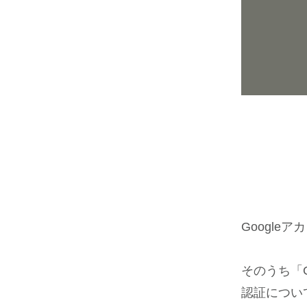
Googl
そのうち「Go
認証につい