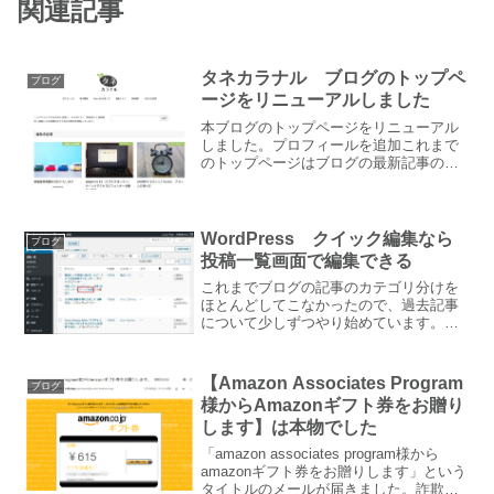
関連記事
タネカラナル ブログのトップペ
ブログ
ージをリニューアルしました
本ブログのトップページをリニューアル
しました。プロフィールを追加これまで
のトップページはブログの最新記事のみ
でしたが、プロフィールをはじめ、読者
の方にお伝えしたい内容を盛り込みまし
た。事務所の案内、業務内容を追加2020
年7月1日に開業しま...
WordPress クイック編集なら
ブログ
投稿一覧画面で編集できる
これまでブログの記事のカテゴリ分けを
ほとんどしてこなかったので、過去記事
について少しずつやり始めています。カ
テゴリを設定するのに1つ1つの記事の投
稿画面を開いて閉じてを繰り返すのはめ
んどうだなと思っていたところ「クイッ
【Amazon Associates Program
ブログ
ク編集」という機能を見...
様からAmazonギフト券をお贈り
します】は本物でした
「amazon associates program様から
amazonギフト券をお贈りします」という
タイトルのメールが届きました。詐欺メ