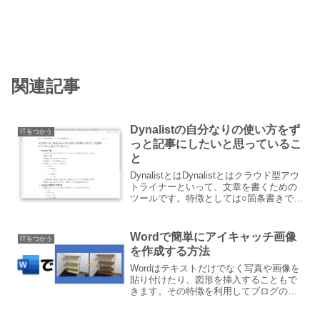
関連記事
Dynalistの自分なりの使い方をず
ITをつかう
っと記事にしたいと思っているこ
と
DynalistとはDynalistとはクラウド型アウ
トライナーといって、文章を書くための
ツールです。特徴としては○箇条書きで文
章を書くことができる。○箇条書きしたも
のを階層化できる。階層化というのはこ
ういう感じです。大見出し小見出し１本
Wordで簡単にアイキャッチ画像
ITをつかう
文...
を作成する方法
Wordはテキストだけでなく写真や画像を
貼り付けたり、図形を挿入することもで
きます。その特徴を利用してブログのア
イキャッチ画像を簡単に作成する方法を
ご紹介します。Wordでアイキャッチ画像