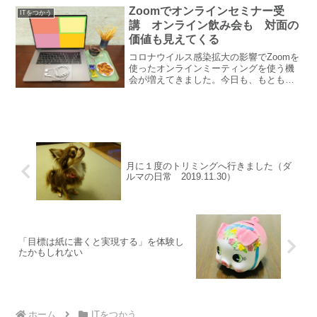
を作成する方法この2枚の写真を使ってビ
Zoomでオンラインセミナー受
ITをつかう
フォー・アフタ...
講 オンライン飲み会も 対面の
価値も見えてくる
コロナウイルス感染拡大の影響でZoomを
使ったオンラインミーティングを使う機
会が増えてきました。今日も、もともと
は横浜で開催の予定だったセミナーがオ
ンラインに変更となり自宅からPCでアク
セスしての受講です。今回のセミナーは
講義とワークを組み...
月に１度のトリミングへ行きました（ダ
ルマの日常 2019.11.30）
「目標は紙に書くと実現する」を体験し
たかもしれない
ホーム
ITをつかう