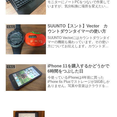
モニターにノートPCをつないで作業して
いますが、気分転換に場所を変えたいと
きがあります。ノートPCのキーボードも
使いにくいわけではないのですが、
HHKBがやっぱり打ちやすい。そこで尊
師スタイルと呼ばれて...
SUUNTO【スント】Vector カ
くらし
ウントダウンタイマーの使い方
SUUNTO Vectorにはカウントダウンタイ
マーの機能も備わっています。その使い
方についてお伝えします。カウントダウ
ンタイマーを設定する▼SUUNTO Vector
の4つのボタンの構成は以下のようになっ
ています。左上：「SELECT」ボ...
iPhone 11を購入するかどうかで
くらし
6時間をつぶした日
今使っているiPhoneは4年前に買った
iPhone 6s Plusでストレージが16GBしか
ありません。写真や音楽はクラウドを利
用してストレージを節約してきたのです
が、ここ最近ブログやSNSを始めたりで
アプリが増えてきています。また、何
回...