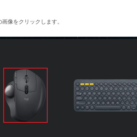
Oの画像をクリックします。