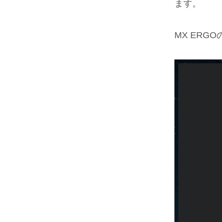
ます。
MX ERG