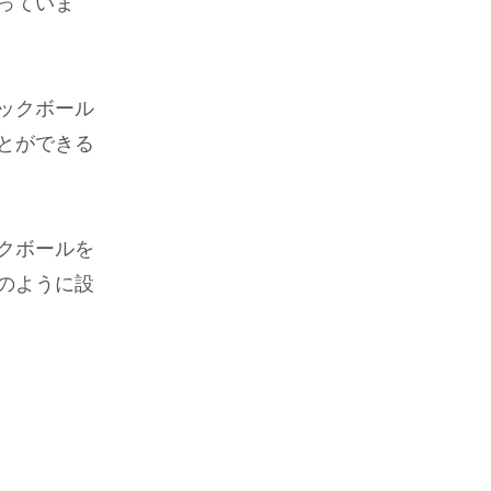
っていま
ックボール
とができる
クボールを
のように設