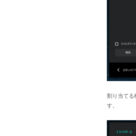
割り当てる
す。