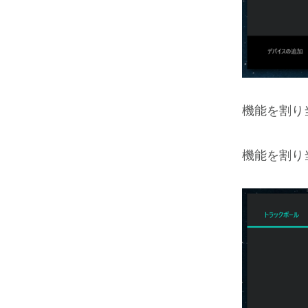
機能を割り
機能を割り