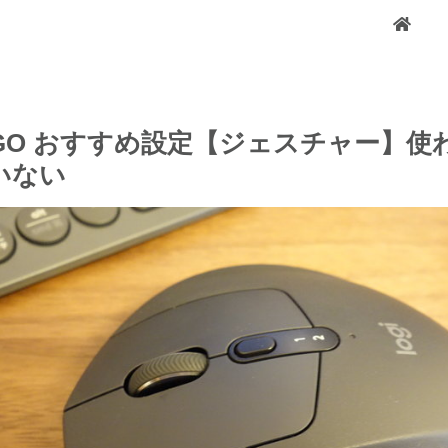
RGO おすすめ設定【ジェスチャー】使
いない