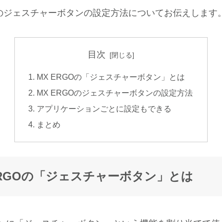
GOのジェスチャーボタンの設定方法についてお伝えします
目次
MX ERGOの「ジェスチャーボタン」とは
MX ERGOのジェスチャーボタンの設定方法
アプリケーションごとに設定もできる
まとめ
ERGOの「ジェスチャーボタン」とは