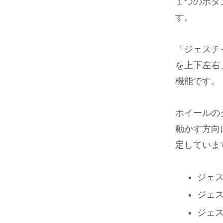
１つのボタ
す。
「ジェスチ
を上下左右
機能です。
ホイールの
動かす方向
定していま
ジェス
ジェス
ジェス