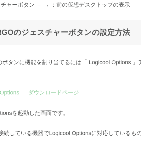
チャーボタン ＋ → ：前の仮想デスクトップの表示
ERGOのジェスチャーボタンの設定方法
のボタンに機能を割り当てるには「 Logicool Options
ol Options 」 ダウンロードページ
l Optionsを起動した画面です。
続している機器でLogicool Optionsに対応している