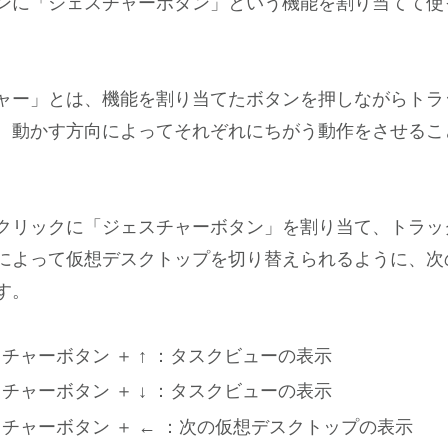
ンに「ジェスチャーボタン」という機能を割り当てて使
ャー」とは、機能を割り当てたボタンを押しながらトラ
、動かす方向によってそれぞれにちがう動作をさせるこ
クリックに「ジェスチャーボタン」を割り当て、トラッ
によって仮想デスクトップを切り替えられるように、次
す。
チャーボタン ＋ ↑ ：タスクビューの表示
チャーボタン ＋ ↓ ：タスクビューの表示
チャーボタン ＋ ← ：次の仮想デスクトップの表示