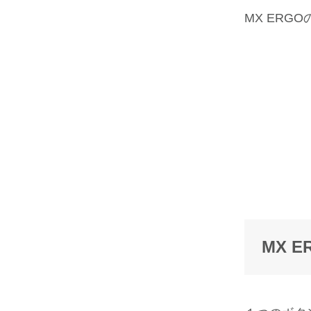
MX ER
MX 