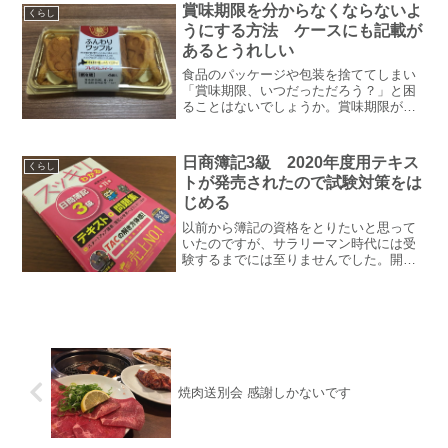
賞味期限を分からなくならないよ
くらし
うにする方法 ケースにも記載が
あるとうれしい
食品のパッケージや包装を捨ててしまい
「賞味期限、いつだっただろう？」と困
ることはないでしょうか。賞味期限が分
からなくならないようにやっていること
気に入ってよく購入する「ふんわりワッ
フル」。4個入りなので1～2個ずつ2、3日
日商簿記3級 2020年度用テキス
くらし
かけていただくこと...
トが発売されたので試験対策をは
じめる
以前から簿記の資格をとりたいと思って
いたのですが、サラリーマン時代には受
験するまでには至りませんでした。開業
したら経理も自分でやらなければいけま
せん。また行政書士の業務には簿記の知
識が役立つ場面が多いらしいので必ず勉
強しようと思っていました...
焼肉送別会 感謝しかないです