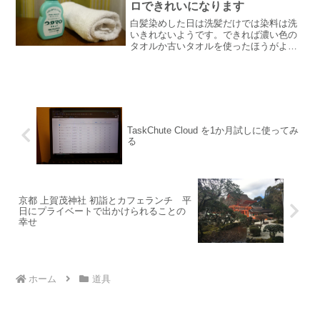
ロできれいになります
白髪染めした日は洗髪だけでは染料は洗
いきれないようです。できれば濃い色の
タオルか古いタオルを使ったほうがよさ
そうです。タオルを汚してしまった場合
にはできるだけはやく洗いましょう。白
髪染め後のお風呂上がりは要注意先日散
髪に行きました。30代後...
TaskChute Cloud を1か月試しに使ってみ
る
京都 上賀茂神社 初詣とカフェランチ 平
日にプライベートで出かけられることの
幸せ
ホーム
道具