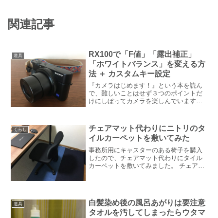
関連記事
RX100で「F値」「露出補正」
道具
「ホワイトバランス」を変える方
法 ＋ カスタムキー設定
『カメラはじめます！』という本を読ん
で、難しいことはせず３つのポイントだ
けにしぼってカメラを楽しんでいます。
その３つのポイントとは以下のとおりで
す。カメラにあるモードのうち A・AVモ
ードを使い「F」の数字で「ボケ具合を変
チェアマット代わりにニトリのタ
くらし
える」（F値）「明...
イルカーペットを敷いてみた
事務所用にキャスターのある椅子を購入
したので、チェアマット代わりにタイル
カーペットを敷いてみました。 チェアマ
ット代わりにタイルカーペットを敷く作
業をしやすいようにと購入した大きめの
テーブルに合わせて動きやすいキャスタ
ーのある椅子にしたので...
白髪染め後の風呂あがりは要注意
道具
タオルを汚してしまったらウタマ