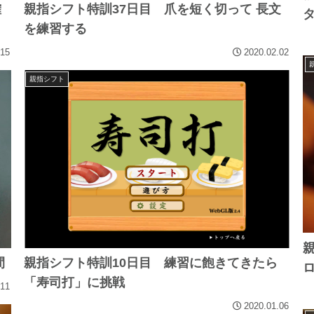
確
親指シフト特訓37日目 爪を短く切って 長文
を練習する
.15
2020.02.02
親指シフト
間
親指シフト特訓10日目 練習に飽きてきたら
「寿司打」に挑戦
.11
2020.01.06