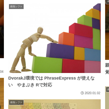
親指シフト
.04
DvorakJ環境では PhraseExpress が使えな
い やまぶき Rで対応
2020.01.02
親指シフト