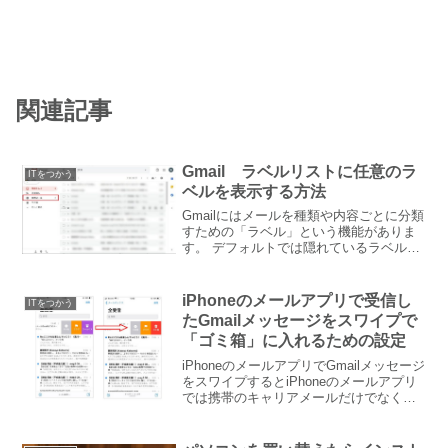
関連記事
Gmail ラベルリストに任意のラ
ITをつかう
ベルを表示する方法
Gmailにはメールを種類や内容ごとに分類
すための「ラベル」という機能がありま
す。 デフォルトでは隠れているラベルを
ラベルリストに表示する方法をお伝えし
ます。Gmailのラベルリストの表示
Gmailの画面の左側にある「ラベルリス
iPhoneのメールアプリで受信し
ITをつかう
ト」に表示...
たGmailメッセージをスワイプで
「ゴミ箱」に入れるための設定
iPhoneのメールアプリでGmailメッセージ
をスワイプするとiPhoneのメールアプリ
では携帯のキャリアメールだけでなく、
PCで使っているメールアドレスやGmail
のメッセージも受信することができま
す。Gmailを受信した場合、メッセー...