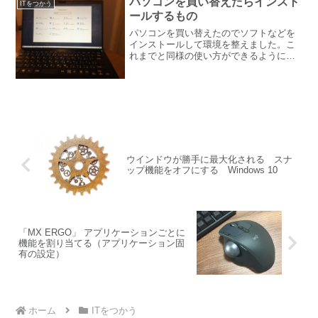
パソコンを買い替えたらインスト
ITをつかう
ールするもの
パソコンを買い替えたのでソフトなどを
インストールして環境を整えました。こ
れまでと同様の使い方ができるようにイ
ンストールする最低限必要なものをまと
めます。Google Chromeブラウザは
Google Chromeを使っています。ログイ
ンす...
ウインドウが勝手に最大化される スナ
ップ機能をオフにする Windows 10
「MX ERGO」 アプリケーションごとに
機能を割り当てる（アプリケーション固
有の設定）
ホーム
ITをつかう