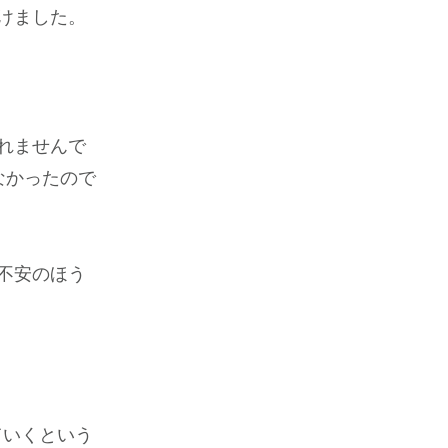
けました。
れませんで
なかったので
不安のほう
ていくという