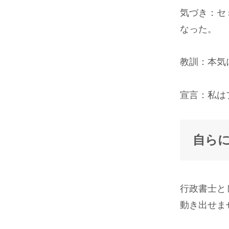
気づき：セ
なった。
教訓：本気
宣言：私は
自ら
行政書士と
動き出せま